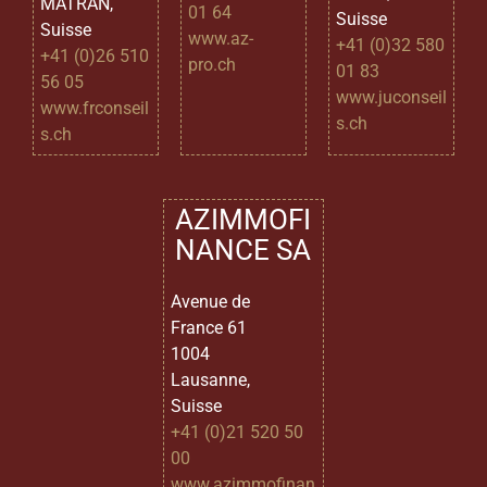
MATRAN,
01 64
Suisse
Suisse
www.az-
+41 (0)32 580
+41 (0)26 510
pro.ch
01 83
56 05
www.juconseil
www.frconseil
s.ch
s.ch
AZIMMOFI
NANCE SA
Avenue de
France 61
1004
Lausanne,
Suisse
+41 (0)21 520 50
00
www.azimmofinan