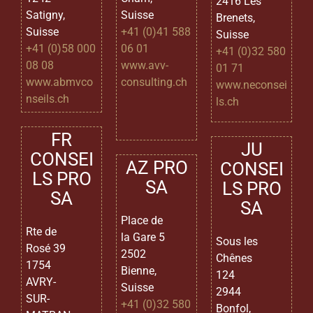
2416 Les
Satigny,
Suisse
Brenets,
Suisse
+41 (0)41 588
Suisse
+41 (0)58 000
06 01
+41 (0)32 580
08 08
www.avv-
01 71
www.abmvco
consulting.ch
www.neconsei
nseils.ch
ls.ch
FR
JU
CONSEI
AZ PRO
CONSEI
LS PRO
SA
LS PRO
SA
SA
Place de
Rte de
la Gare 5
Sous les
Rosé 39
2502
Chênes
1754
Bienne,
124
AVRY-
Suisse
2944
SUR-
+41 (0)32 580
Bonfol,