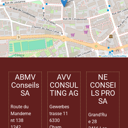
Leaflet
|
©
OpenStreetMap
ABMV
AVV
NE
Conseils
CONSUL
CONSEI
SA
TING AG
LS PRO
SA
Route du
Gewerbes
Mandeme
trasse 11
Grand'Ru
nt 138
6330
e 28
1242
Cham,