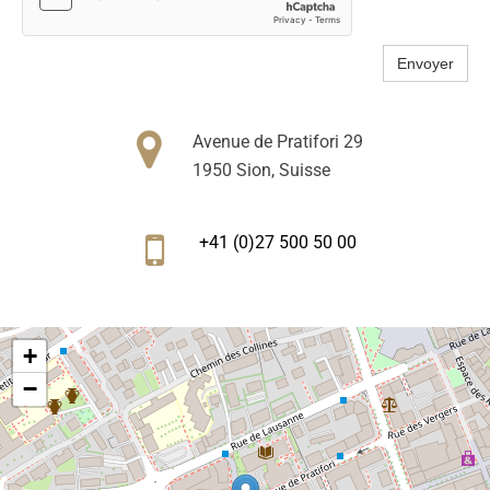
Envoyer

Avenue de Pratifori 29
1950 Sion, Suisse

+41 (0)27 500 50 00
+
−