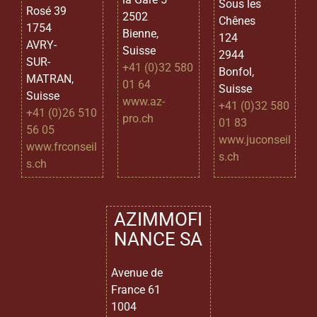
Sous les
Rosé 39
2502
Chênes
1754
Bienne,
124
AVRY-
Suisse
2944
SUR-
+41 (0)32 580
Bonfol,
MATRAN,
01 64
Suisse
Suisse
www.az-
+41 (0)32 580
+41 (0)26 510
pro.ch
01 83
56 05
www.juconseil
www.frconseil
s.ch
s.ch
AZIMMOFI
NANCE SA
Avenue de
France 61
1004