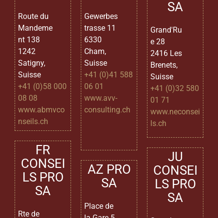
SA
Route du
Gewerbes
Mandeme
trasse 11
Grand'Ru
nt 138
6330
e 28
1242
Cham,
2416 Les
Satigny,
Suisse
Brenets,
Suisse
+41 (0)41 588
Suisse
+41 (0)58 000
06 01
+41 (0)32 580
08 08
www.avv-
01 71
www.abmvco
consulting.ch
www.neconsei
nseils.ch
ls.ch
FR
JU
CONSEI
AZ PRO
CONSEI
LS PRO
SA
LS PRO
SA
SA
Place de
Rte de
la Gare 5